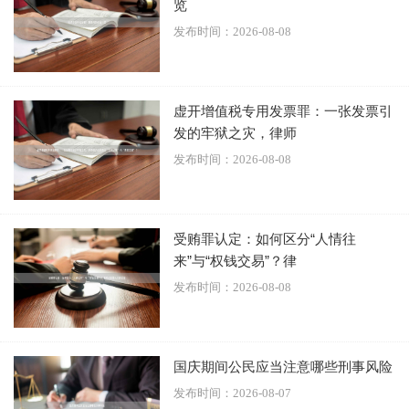
览
发布时间：2026-08-08
5.
律师会见预约
虚开增值税专用发票罪：一张发票引
北京看守所需提前预约会见，多数看守所可通过“北京监
发的牢狱之灾，律师
管”微信小程序或线上平台预约，部分看守所需提前1-2天预
发布时间：2026-08-08
约。家属无需参与预约，但需配合律师提供相关信息。
6.
存款与存物
受贿罪认定：如何区分“人情往
多数看守所支持通过“北京监管”小程序网上存款，部分看守
来”与“权钱交易”？律
所可现场办理。家属或律师可代为存款，但需核实具体流
发布时间：2026-08-08
程。存物需符合看守所规定，如纯棉衣物、无装饰等。
7.
选择律师的建议
国庆期间公民应当注意哪些刑事风险
建议委托有刑事办案经验的律师，其能更全面了解案件情
发布时间：2026-08-07