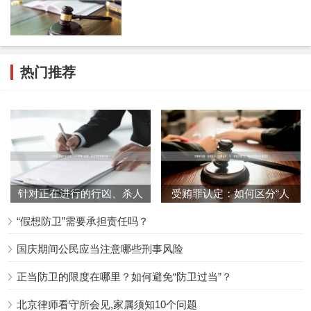
况，为嫌疑人提供有效法律帮助。可通过朋友推荐、律所官
网或专业平台筛选律师。
8.
律师会见收费
热门推荐
北京律师会见收费因律师经验、律所规模等因素而异，多为
协商收费。家属应理性看待收费，避免因低价选择不专业律
师。
9.
家属能否会见
刑事拘留期间，家属无法直接会见嫌疑人，只有律师可凭手
针对正在进行的行凶、杀人
受贿罪认定：如何区分“人
续会见。家属可通过与律师沟通了解嫌疑人情况。
等暴力犯罪，防卫有何特殊
情往来”与“权钱交易”？律
“假想防卫”需要承担责任吗？
规
10.
警惕诈骗风险
国庆期间公民应当注意哪些刑事风险
切勿轻信“黄牛”或声称能“捞人”的信息，此类行为涉嫌诈
骗。嫌疑人释放需经法定程序，律师会依法为嫌疑人争取合
正当防卫的限度在哪里？如何避免“防卫过当”？
法权益。
北京律师看守所会见,家属须知10个问题