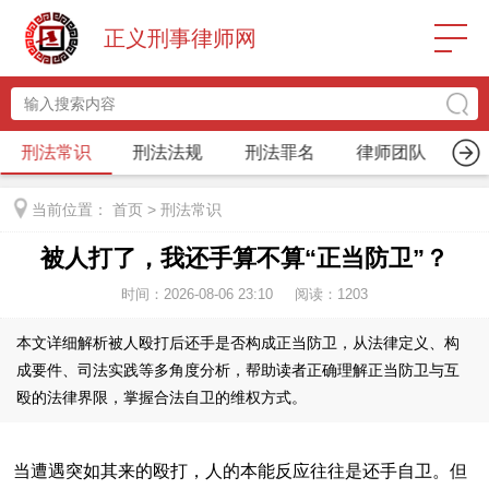
正义刑事律师网
刑法常识
刑法法规
刑法罪名
律师团队
关
当前位置：
首页
>
刑法常识
被人打了，我还手算不算“正当防卫”？
时间：2026-08-06 23:10
阅读：
1203
本文详细解析被人殴打后还手是否构成正当防卫，从法律定义、构
成要件、司法实践等多角度分析，帮助读者正确理解正当防卫与互
殴的法律界限，掌握合法自卫的维权方式。
当遭遇突如其来的殴打，人的本能反应往往是还手自卫。但