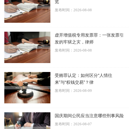
览
发布时间：2026-08-08
虚开增值税专用发票罪：一张发票引
需要注意的是，正当防卫有限度要求。如果防卫行为明显超
发的牢狱之灾，律师
过必要限度造成重大损害，可能构成防卫过当，需要承担刑
发布时间：2026-08-08
事责任。但针对正在进行的行凶、杀人、抢劫、强奸、绑架
等严重暴力犯罪，采取防卫行为造成不法侵害人伤亡的，不
属于防卫过当，不负刑事责任。
受贿罪认定：如何区分“人情往
来”与“权钱交易”？律
现实生活中，许多被认定为"互殴"的案件，当事人往往认为
发布时间：2026-08-09
自己是在"正当防卫"。这是因为当事人出于愤怒情绪，还手
时往往难以控制力度和方式，容易超出必要限度。例如，对
方只是徒手殴打，你却使用器械还击致人重伤，这就可能构
国庆期间公民应当注意哪些刑事风险
成防卫过当。
发布时间：2026-08-07