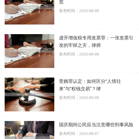
览
发布时间：2026-08-08
虚开增值税专用发票罪：一张发票引
与假想防卫容易混淆的是防卫过当。防卫过当是建立在真实
发的牢狱之灾，律师
存在不法侵害的基础上，只是防卫行为明显超过了必要限
发布时间：2026-08-08
度。而假想防卫是建立在不存在不法侵害的基础上，这是二
者的本质区别。
受贿罪认定：如何区分“人情往
值得注意的是，近年来出现了一些新型假想防卫情形。例如
来”与“权钱交易”？律
在网络空间中，因误解他人言论而采取"反击"措施；或者在
发布时间：2026-08-08
公共场所因误会他人行为而先发制人。这些情况都可能涉及
假想防卫的认定问题。
国庆期间公民应当注意哪些刑事风险
为避免假想防卫带来的法律风险，建议公民在采取防卫行为
发布时间：2026-08-07
前应尽量确认是否存在真实的不法侵害。在情况不明时，优