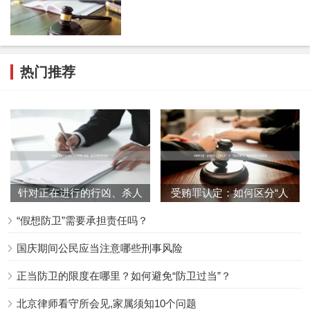
先选择报警、躲避等替代方案，而非直接采取可能造成伤害
的"防卫"措施。特别是在对方没有使用暴力或暴力威胁不明
显的情况下，更应保持克制。
热门推荐
司法机关在处理假想防卫案件时，通常会坚持主客观相统一
原则，既考虑行为人的主观认识状态，也考察客观上的合理
性和必要性。同时也会兼顾法理与人情，在维护法律权威的
同时，充分考虑案件发生的具体情境。
总之，假想防卫不是"免责金牌"，行为人可能需承担相应的
针对正在进行的行凶、杀人
受贿罪认定：如何区分“人
法律责任。了解假想防卫的认定标准和法律后果，有助于我
等暴力犯罪，防卫有何特殊
情往来”与“权钱交易”？律
“假想防卫”需要承担责任吗？
规
们在保护自身权益的同时，避免因误解而触犯法律。公民应
国庆期间公民应当注意哪些刑事风险
当增强法律意识，在面临潜在危险时既要有勇气保护自己，
也要有智慧准确判断形势，真正做到知法、懂法、守法。
正当防卫的限度在哪里？如何避免“防卫过当”？
北京律师看守所会见,家属须知10个问题