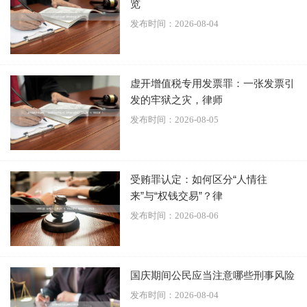
览
照片），并通过物业或消防部门协调。多数情况下，保险公
发布时间：2026-08-04
司可覆盖此类损失（如家庭财产险或公共责任险），但需提
前投保。
虚开增值税专用发票罪：一张发票引
总之，火灾破窗逃生通常无需赔偿，但理性处理后续事宜有
发的牢狱之灾，律师
助于维护社会和谐。公众应加强消防意识，熟悉逃生路线，
发布时间：2026-08-05
减少对财物的依赖——毕竟，生命无价。
受贿罪认定：如何区分“人情往
来”与“权钱交易”？律
发布时间：2026-08-06
国庆期间公民应当注意哪些刑事风险
发布时间：2026-08-04