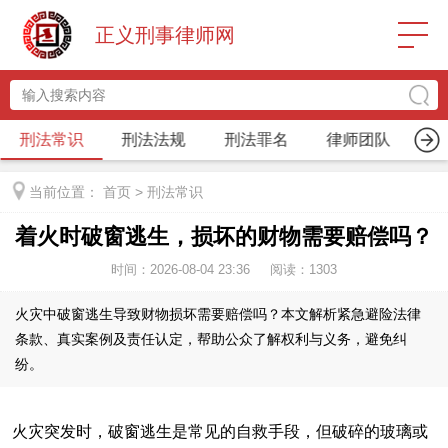
正义刑事律师网
刑法常识
刑法法规
刑法罪名
律师团队
关
当前位置：
首页
>
刑法常识
着火时破窗逃生，损坏的财物需要赔偿吗？
时间：2026-08-04 23:36
阅读：
1303
火灾中破窗逃生导致财物损坏需要赔偿吗？本文解析紧急避险法律
条款、真实案例及责任认定，帮助公众了解权利与义务，避免纠
纷。
火灾突发时，破窗逃生是常见的自救手段，但破碎的玻璃或