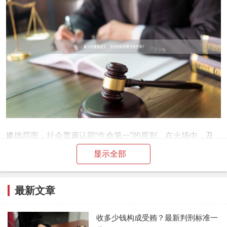
道德层面，社会普遍认同“生命第一”的原则。在火场中，及
时逃生优先于财物保全，这不仅是个体权利，也是社会责任
显示全部
——延误逃生可能加剧救援负担。公众应避免因小失大，但
事后主动沟通或协商补偿能体现道德担当，减少冲突。
最新文章
实际操作中，赔偿问题需综合评估：火灾原因、逃生必要
收多少钱构成受贿？最新判刑标准一
性、损坏程度等。建议逃生者保留证据（如火灾报告、现场