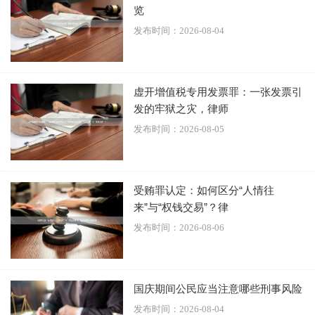
览
致吴跌地后遭汽车右后轮碾轧，吴因腹部遭重力碾轧
发布时间：2026-08-04
造成左肾破裂、多发骨折致失血性休克，经送医院抢
救无效于当日死亡。
虚开增值税专用发票罪：一张发票引
某某区人民法院认为，被告人杨某因琐事与被害人吴
发的牢狱之灾，律师
某某争吵后，为摆脱吴的纠缠，欲驾车离开现场。在
发布时间：2026-08-05
低速行驶中，杨某从驾驶室窗口处看到吴抓在车上，
已经预见到自己继续驾驶的行为可能发生危害社会的
结果，但因过于自信认为吴会自动撒手，不会发生危
受贿罪认定：如何区分“人情往
害结果，最终导致汽车缓行转弯时，被害人吴某某掉
来”与“权钱交易”？律
地，并遭汽车后轮碾轧致死，其行为构成过失致人死
发布时间：2026-08-06
亡罪。依照《
中华人民共和国刑法
》第二百三十三条
之规定，以被告人杨某犯过失致人死亡罪，判处有期
国庆期间公民应当注意哪些刑事风险
徒刑四年。
发布时间：2026-08-04