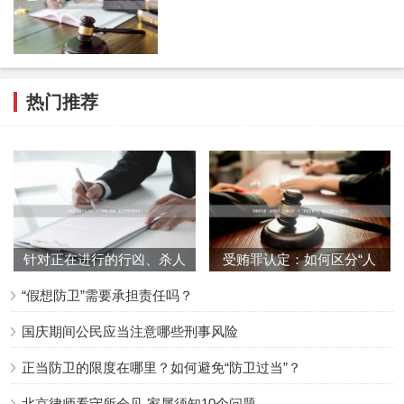
一审宣判后，被告人杨某未提出上诉。某某市某某区
人民检察院抗诉称，被告人杨某的行为构成故意伤害
罪，理由如下：杨某主观上具有伤害的间接故意；杨
某客观上实施了伤害他人身体的行为，最终产生致人
热门推荐
死亡的结果；一审判决认定杨某过于自信的过失没有
事实依据。
某某市中级人民法院经审理认为，被告人杨某明知被
害人吴某某悬吊在其行侧车窗外，已经预见到其低速
行驶可能致使吴某某掉地受伤，但轻信吴某某会自动
针对正在进行的行凶、杀人
受贿罪认定：如何区分“人
放手而避免严重后果的发生，最终造成吴某某死产的
等暴力犯罪，防卫有何特殊
情往来”与“权钱交易”？律
“假想防卫”需要承担责任吗？
规
严重后果，其行为构成过失致人死亡罪。杨某与吴某
国庆期间公民应当注意哪些刑事风险
某虽因琐事发生口角，但无明显的争执与怨恨；杨某
关于案发当时急于脱身，且驾车低速行驶，认为吴某
正当防卫的限度在哪里？如何避免“防卫过当”？
某会自己松手，不可能造成严重后果以及未能及时意
北京律师看守所会见,家属须知10个问题