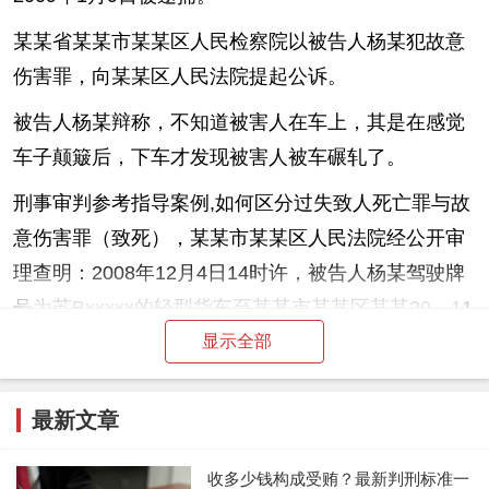
某某省某某市某某区人民检察院以被告人杨某犯故意
伤害罪，向某某区人民法院提起公诉。
被告人杨某辩称，不知道被害人在车上，其是在感觉
车子颠簸后，下车才发现被害人被车碾轧了。
刑事审判参考指导案例,如何区分过失致人死亡罪与故
意伤害罪（致死），某某市某某区人民法院经公开审
理查明：2008年12月4日14时许，被告人杨某驾驶牌
号为苏Bxxxxx的轻型货车至某某市某某区某某20—11
显示全部
号车库吴某某经营的杂货店送桶装净水，杨某将水卸
在吴某某店门口，吴要求杨将桶装水搬入店内，遭杨
拒绝。随后杨某驾驶车辆欲离开，吴某某遂用右手抓
最新文章
住汽车的副驾驶室车门、左手抓住车厢挡板，阻止杨
收多少钱构成受贿？最新判刑标准一
离开。杨某见状仍驾车向前低速行驶数米并右转弯，