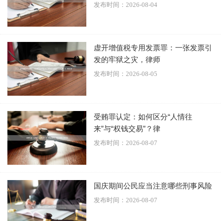
售；查获的有“思念”牌包装袋的食品中有“思念”牌正品
发布时间：2026-08-04
的退货，因此上述两部分数额不应包括在指控数额
里。其辩护人的辩护意见为：（1）被告人孙某某系初
虚开增值税专用发票罪：一张发票引
犯、偶犯，主观恶性不深，且认罪、悔罪态度较好；
发的牢狱之灾，律师
（2）工商部门的财物扣押清单中没有注明散装水饺是
发布时间：2026-08-05
标有“思念”牌商标的，而涉案财产价格鉴定结论对这
部分散装水饺以“思念”牌水饺价格认定是不正确的。
综上，提请法庭对被告人孙某某从宽处罚。
受贿罪认定：如何区分“人情往
来”与“权钱交易”？律
被告人钱某某辩称其只灌装了水饺与汤圆，没有灌装
发布时间：2026-08-07
羊肉片。
被告人周某对指控事实及罪名均无异议。
国庆期间公民应当注意哪些刑事风险
某某市某某区人民法院经审理查明：2007年6月至
发布时间：2026-08-07
2008年1月间，被告人孙某某在本市某某区某某屯租