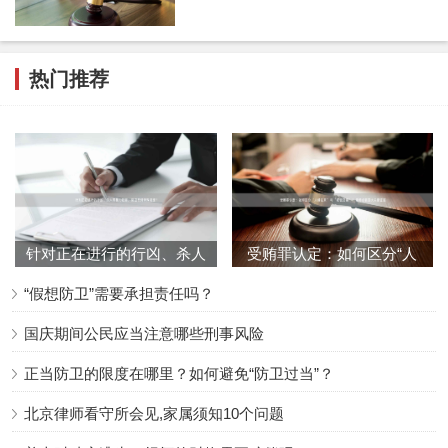
用房间后自建冷库，雇佣被告人钱某某、周某利用低
价购买或自行生产的水饺、汤圆．灌装到标有“思
念”牌商标的包装袋及包装箱中，假冒“思念”牌水饺、
热门推荐
汤圆对外销售。2008年1月23日，被告人孙某某、钱
某某、周某被抓获归案，公安人员当场起获大量“思
念”牌水饺、汤圆。郑州思念食品有限公司系“思念”牌
注册商标的所有权人，该注册商标核定使用商品的范
围为：饺子、元宵、馄饨、包子、春卷、方便米饭、
针对正在进行的行凶、杀人
受贿罪认定：如何区分“人
八宝饭、粽子、馒头、冰淇淋（商品截止）。经依法
等暴力犯罪，防卫有何特殊
情往来”与“权钱交易”？律
鉴定，起获的“思念”牌水饺、汤圆系假冒“思念”牌注册
“假想防卫”需要承担责任吗？
规
商标的食品，货值金额为人民币（以下币种均为人民
国庆期间公民应当注意哪些刑事风险
币）103480元。
正当防卫的限度在哪里？如何避免“防卫过当”？
某某市某某区人民法院认为，被告人孙某某、钱某
北京律师看守所会见,家属须知10个问题
某、周某未经注册商标所有人许可，在同一种商品上