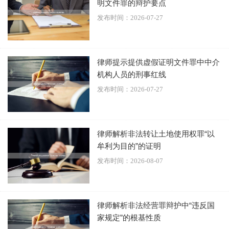
明文件罪的辩护要点
列举的四种情形或其司法解释明确涵盖的行为。
发布时间：2026-07-27
法律依据：
该罪采用“列举+兜底”的方式。四种明确情形包
括：专营专卖、许可证文件、证券期货保险等、其他严重扰
律师提示提供虚假证明文件罪中中介
乱市场秩序的行为。
机构人员的刑事红线
发布时间：2026-07-27
实务操作：
1.
对抗“类推解释”：
严格遵循“法无明文规定不为罪”的原
则，反对司法机关将法律未明确禁止的新型经营行为任意纳
律师解析非法转让土地使用权罪“以
牟利为目的”的证明
入“其他严重扰乱市场秩序的行为”这一兜底条款。
发布时间：2026-08-07
律师解析非法经营罪辩护中“违反国
家规定”的根基性质