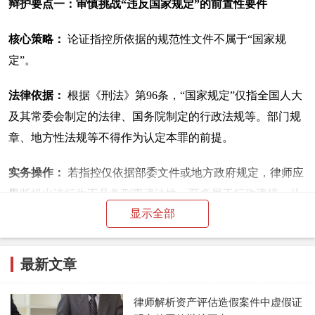
辩护要点一：审慎挑战“违反国家规定”的前置性要件
核心策略：
论证指控所依据的规范性文件不属于“国家规
定”。
法律依据：
根据《刑法》第96条，“国家规定”仅指全国人大
及其常委会制定的法律、国务院制定的行政法规等。部门规
章、地方性法规等不得作为认定本罪的前提。
实务操作：
若指控仅依据部委文件或地方政府规定，律师应
果断提出该行为不具备刑事违法性，至多属于行政违规，从
显示全部
而从根本上否定犯罪的成立。
辩护要点二：深入辨析“经营行为”是否属于法律明令禁止的
最新文章
范围
律师解析资产评估造假案件中虚假证
核心策略：
论证当事人的行为不属于《刑法》第225条明确