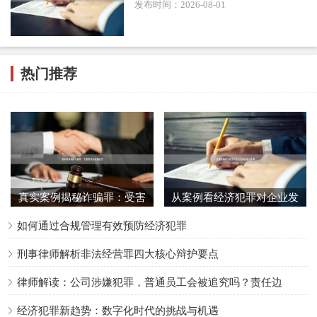
发布时间：2026-08-01
热门推荐
2.
利用“法不溯及既往”：
如果行为发生时，尚无司法解释将
该类行为明确认定为非法经营罪，则不应追究刑责。
辩护要点三：精准论证缺乏“主观故意”，特别是违法性认识
真实案例揭秘诈骗罪：受害
从案例看经济犯罪对企业发
可能性
者亲述被骗经历
展的致命影响
如何通过合规管理有效预防经济犯罪
核心策略：
证明当事人主观上不明知自己的行为违反国家规
刑事律师解析非法经营罪四大核心辩护要点
定，不具备犯罪故意。
律师解读：公司涉嫌犯罪，普通员工会被追究吗？责任边
适用场景：
尤其在经营模式复杂、行业监管边界模糊的领域
经济犯罪新趋势：数字化时代的挑战与机遇