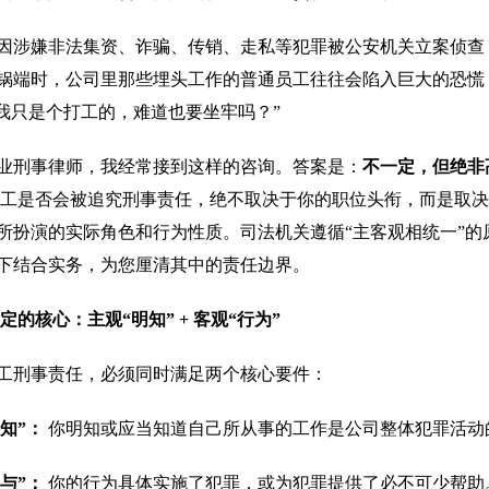
因涉嫌非法集资、诈骗、传销、走私等犯罪被公安机关立案侦查
锅端时，公司里那些埋头工作的普通员工往往会陷入巨大的恐慌
“我只是个打工的，难道也要坐牢吗？”
业刑事律师，我经常接到这样的咨询。答案是：
不一定，但绝非
工是否会被追究刑事责任，绝不取决于你的职位头衔，而是取决
所扮演的实际角色和行为性质。司法机关遵循“主客观相统一”的
下结合实务，为您厘清其中的责任边界。
定的核心：主观“明知” + 客观“行为”
工刑事责任，必须同时满足两个核心要件：
知”：
你明知或应当知道自己所从事的工作是公司整体犯罪活动
与”：
你的行为具体实施了犯罪，或为犯罪提供了必不可少帮助