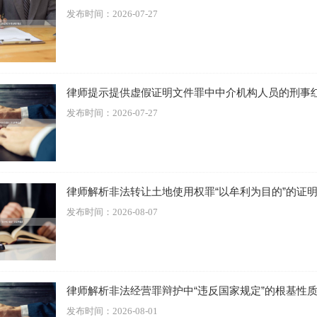
发布时间：2026-07-27
律师提示提供虚假证明文件罪中中介机构人员的刑事
作符合以下特征，那么被卷入刑事风险的概率将急剧升高：
发布时间：2026-07-27
业务环节：
你所处的岗位直接涉及公司的核心违法业务。例如，
员，直接参与设计话术、与客户沟通、实施诱骗
；在非法集资平
向投资人宣传、推销非法理财产品
；在传销组织中负责
发展下线
律师解析非法转让土地使用权罪“以牟利为目的”的证
为直接构成了犯罪实行行为的一部分。
发布时间：2026-08-07
技术支持：
你是公司的
技术员、程序员
，明知公司业务模式非法
于诈骗、非法集资、网络赌博的APP、网站或后台系统。技术中
提供技术支持，可能构成共同犯罪或帮信罪。
与资金流转：
你是公司的
会计、出纳
，在明知资金是犯罪所得的
律师解析非法经营罪辩护中“违反国家规定”的根基性
转移、隐匿款项，通过多个账户“走账”、洗白。这种行为极易涉
发布时间：2026-08-01