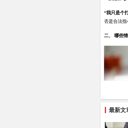
“
我只是个
否是合法指
二、 哪些
最新文