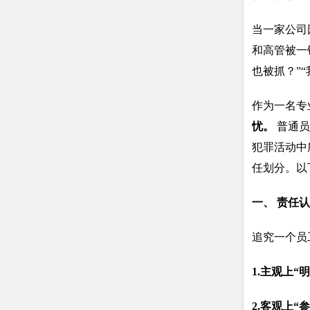
当一家公司
和高管被一
也被抓？”
作为一名专
忧。
普通员
犯罪活动中
任划分。以
一、 责任认
追究一个员
1.
主观上“明
2.
客观上“参