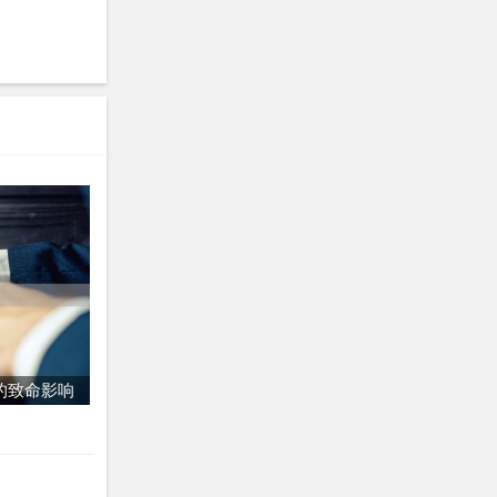
例明显异常
违法的重要
，你必然知
、行政（仅
，其工作不
的致命影响
地认为自己
页），对公