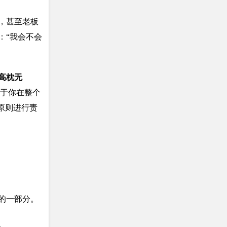
，甚至老板
：“我会不会
高枕无
于你在整个
原则进行责
的一部分。
。