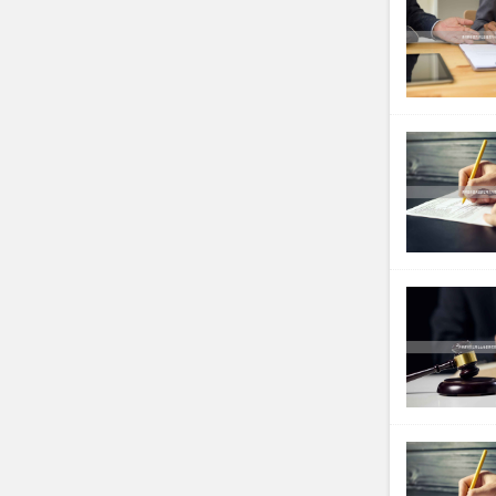
如果你的工
1.
参与核心
中担任
业务
服或销售，
利
。这些行
2.
提供关键
发、维护用
明知违法仍
3.
负责财务
负责接收、