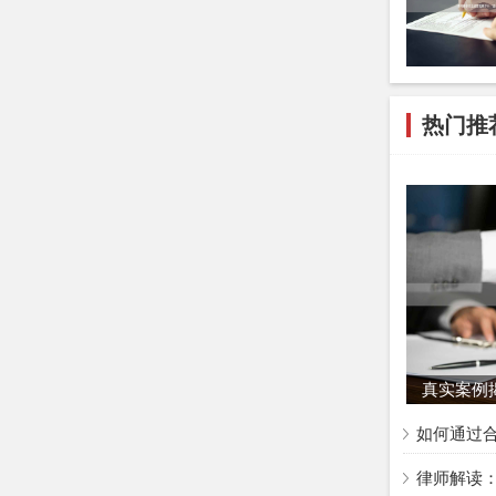
瞒犯罪所得
4.
获取异常
（如按诈骗
依据。司法
热门推
晓其中的猫
三、 哪些
以下岗位的
1.
纯粹的行
负责订餐、
2.
通用技术
涉及核心犯
真实案例
3.
被蒙蔽的
如何通过
从事的是合
律师解读
司内部的违