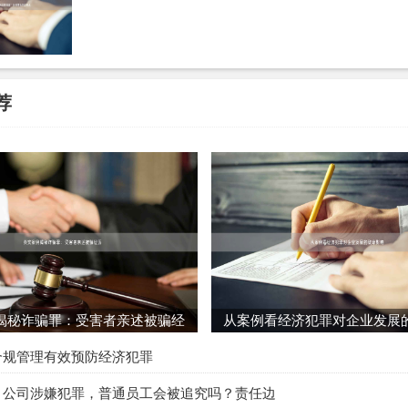
罪
或共犯。
高薪与提成：
你的收入水平与当地同岗位薪资严重不符，
提成比
金额的一定比例提成）。异常收益是推定你“主观明知”公司业务
机关会认为，一个普通人凭借简单劳动不可能获得如此高的回报
荐
腻。
情况的普通员工相对安全？
员工作用边缘、主观不明知，通常不被追究刑事责任：
政后勤人员：
如前台、人力资源（仅负责办理合法入职、考勤）
办公用品采购）、保洁等。其工作内容与核心犯罪活动无关。
支持人员：
如仅负责维护公司内部OA系统、电脑硬件的IT人员
罪工具。
揭秘诈骗罪：受害者亲述被骗经
从案例看经济犯罪对企业发展
历
执行者：
有确凿证据证明，你完全被公司虚假表象所蒙蔽，真诚
合规管理有效预防经济犯罪
法工作，且执行的任务本身具有合法性（如按模板设计普通宣传
：公司涉嫌犯罪，普通员工会被追究吗？责任边
法犯罪活动毫不知情。