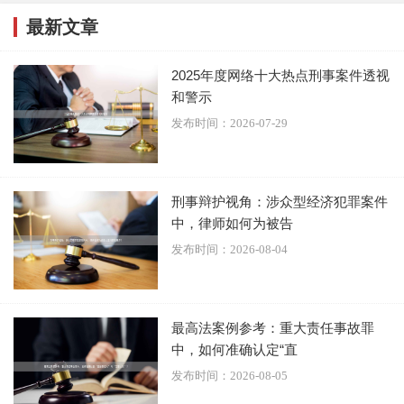
最新文章
2025年度网络十大热点刑事案件透视
和警示
发布时间：2026-07-29
国际合作需求同样影响罪名选择。缅北电诈案件涉及跨境司
法协作，诈骗罪作为国际公认的犯罪类型，更易于开展国际
刑事辩护视角：涉众型经济犯罪案件
司法合作和引渡程序。这为今后打击类似跨境犯罪积累了重
中，律师如何为被告
要经验。
发布时间：2026-08-04
值得注意的是，检察机关可能采取了"择一重罪"的公诉策
略。根据我国刑法规定，当犯罪行为同时触犯多个罪名时，
最高法案例参考：重大责任事故罪
可选择处罚较重的罪名提起公诉。这种策略既符合诉讼经济
中，如何准确认定“直
原则，也能实现刑罚的震慑效果。
发布时间：2026-08-05