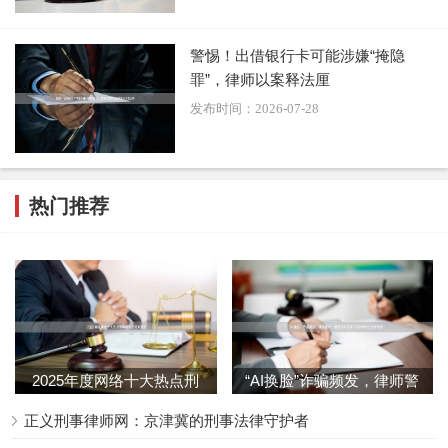
此案的公诉罪名选择，反映了我国司法机关在打击新型跨境
犯罪方面的专业化和精细化。它不是一个简单的"孰轻孰
警惕！出借银行卡可能涉嫌“掩隐
重"问题，而是基于证据基础、司法实践和国际合作等多重因
罪”，律师以案释法厘
素的综合考量。这一选择将为今后类似案件的处理提供重要
发布时间：2026-07-28
参考，也展现出中国法治建设的不断进步。
随着案件进入审判阶段，社会公众将继续关注这一重大案件
热门推荐
的后续发展。无论最终判决结果如何，此案都已经成为中国
打击跨境电信网络诈骗犯罪的一个重要里程碑，对维护人民
群众财产安全和社会稳定具有重要意义。
2025年度网络十大热点刑
“AI换脸”诈骗频发，律师警
事案件透视和警示
示：新型技术犯罪下的刑
正义刑事律师网：京津冀的刑事法律守护者