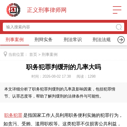
正义刑事律师网
刑事案例
刑辩实务
刑法常识
刑法法规
刑
当前位置：
首页
>
刑事案例
职务犯罪判缓刑的几率大吗
时间：2026-08-02 17:38
阅读：
1298
本文详细分析了职务犯罪判缓刑的几率及影响因素，包括犯罪情
节、认罪态度等，帮助了解判缓刑的法律条件与可能性。
职务犯罪
是指国家工作人员利用职务便利实施的犯罪行为，
如贪污、受贿、滥用职权等。这类犯罪不仅损害公共利益，