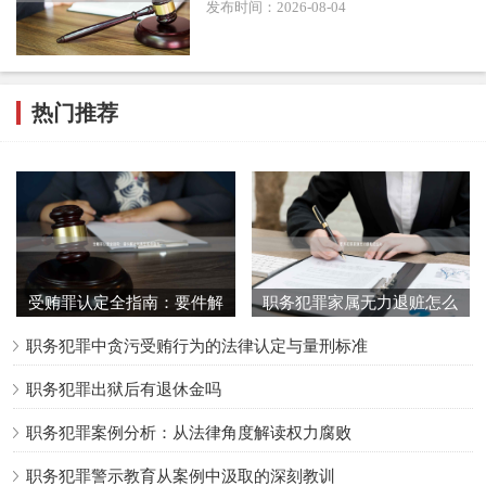
发布时间：2026-08-04
热门推荐
3. 因果关系阻断：提出证据证明请托事项的达成主要依靠其
他因素（如市场规则、第三方帮助等），被告人的职权未起
到决定性作用，或利益获取与职权运用之间无直接对应关
受贿罪认定全指南：要件解
职务犯罪家属无力退赃怎么
系。
析与典型案例启示
办
职务犯罪中贪污受贿行为的法律认定与量刑标准
4. 主观故意存疑：证明被告人缺乏为他人谋利的主观故意，
职务犯罪出狱后有退休金吗
或对请托事项不知情，缺乏权钱交易的主观合意。特别是在
职务犯罪案例分析：从法律角度解读权力腐败
共同犯罪或间接利益输送案件中，主观故意的证明往往是控
方难点。
职务犯罪警示教育从案例中汲取的深刻教训