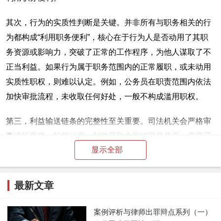
其次，行为的实质性判断是关键。并非所有与职务相关的行
为都构成“利用职务便利”，核心在于行为人是否动用了其职
务资源或影响力，突破了正常的工作程序，为他人谋取了不
正当利益。如果行为属于职务范围内的正常履职，或未动用
实质性职权，则难以认定。例如，公务员在职责范围内依法
加快审批流程，未收取任何好处，一般不构成滥用职权。
第三，利益输送链条的完整性至关重要。司法机关会严格审
查请托事项、职权运用、利益获取之间的因果关系。需要证
显示全部
据证明行为人明确知悉请托事项，并故意运用职权为之提供
帮助、创造条件或排除障碍，同时本人或特定关系人获取了
不正当利益。缺乏任一环节的充分证据，都可能影响最终认
最新文章
定。
案例评析与律师出罪辩点系列（一）
二、常见争议焦点与辩护空间