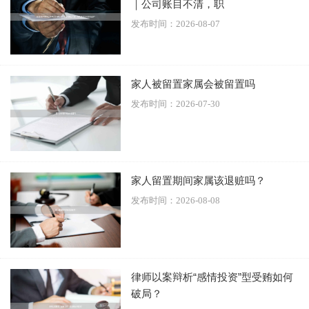
｜公司账目不清，职
发布时间：2026-08-07
在实务中，辩护律师常从以下几个角度切入，挑战“利用职务
便利”的认定：
家人被留置家属会被留置吗
1. 职权关联性质疑：论证行为与被告人职务无关，或属于私
发布时间：2026-07-30
人人情往来，未动用公务职权。例如，被告人以个人身份为
朋友提供建议，未使用单位资源或职权影响力。
2. 行为性质澄清：主张行为属于正常履职或行业惯例，未超
家人留置期间家属该退赃吗？
越职权范围，或属于情节显著轻微的危害行为。重点在于区
发布时间：2026-08-08
分违规与犯罪的界限。
律师以案辩析“感情投资”型受贿如何
破局？