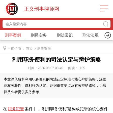
正义刑事律师网
刑事案例
刑辩实务
刑法常识
刑法法规
刑
当前位置：
首页
>
刑事案例
利用职务便利的司法认定与辩护策略
时间：2026-08-07 03:46
阅读：
1105
本文深入解析利用职务便利的司法认定标准与核心辩护策略，涵盖
职权关联性、谋利行为认定、证据审查要点及有效辩护路径，为法
律从业者提供实务参考。
在
职务犯罪
案件中，“利用职务便利”是构成犯罪的核心要件