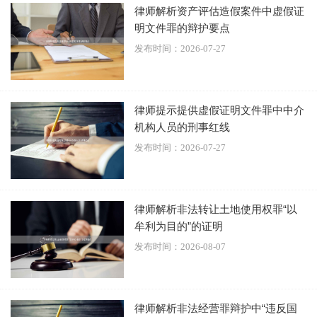
律师解析资产评估造假案件中虚假证
明文件罪的辩护要点
再者，间接损失与风险损失在特定情形下亦可能影响认定。
发布时间：2026-07-27
虽然纯粹的、未实际发生的预期利益损失一般不计入，但若
因失职行为引发了连锁反应，导致企业商誉严重受损、融资
能力丧失、或面临巨额违约赔偿等，这些后续产生的、可量
律师提示提供虚假证明文件罪中中介
化的严重不利后果，司法机关在量刑时可能会予以综合评
机构人员的刑事红线
估。特别是当失职行为使国有企业陷入经营困境或破产风险
发布时间：2026-07-27
时，其所代表的“国家利益受损”程度将显著加深。
此外，认定时还需注意因果关系与时间节点。必须证明“重大
律师解析非法转让土地使用权罪“以
损失”与行为人的失职行为之间存在刑法上的直接因果关系。
牟利为目的”的证明
若损失主要由市场风险、不可抗力或其他介入因素导致，则
发布时间：2026-08-07
可能阻却归责。同时，损失的计算一般以立案侦查时为时间
点，立案后追回的财物可予以扣减，但立案前行为人或其他
方挽回损失的努力，则是重要的量刑情节。
律师解析非法经营罪辩护中“违反国