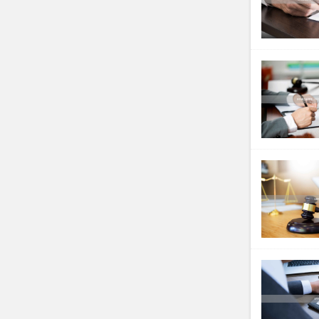
2.
量刑档次
（200万
上有期徒刑
四、司法实
核心争议在
分。主要出
归还本息
且
贪污罪），
五、典型案
在某市社保
转”并收取
活动
，且款
十年。