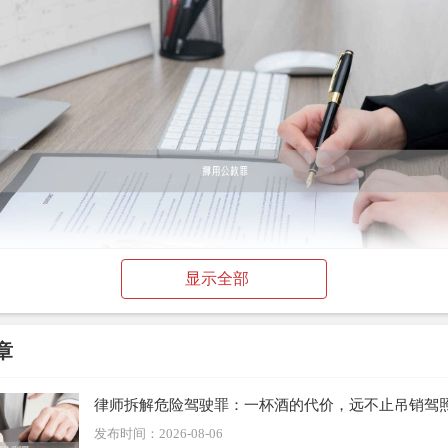
显示全部
章
律师拆解危险驾驶罪：一杯酒的代价，远不止吊销驾
：①进行非法活动的，立案数额为
三万元以上
；②进行营利活动
发布时间：2026-08-06
立案数额为
五万元以上
。