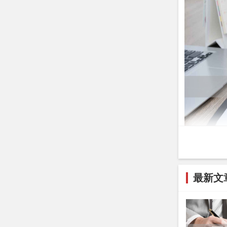
最新文
1.
立案标准
月未还的，