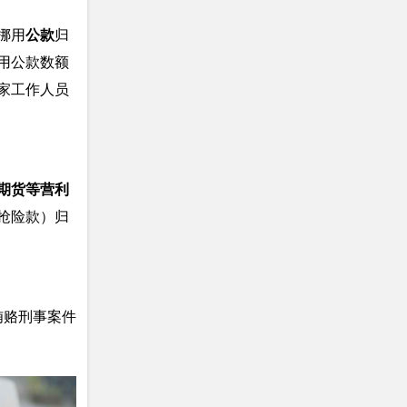
挪用
公款
归
用公款数额
家工作人员
期货等营利
抢险款）归
贿赂刑事案件