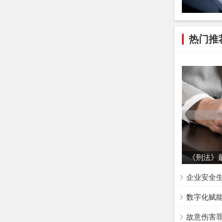
#
挪用公款罪
热门推
《刑法》
企业安全
数字化赋
故意伤害