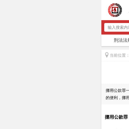
例
刑辩实务
刑法常识
刑法法
当前位置
挪用公款罪
的便利，挪
挪用公款罪