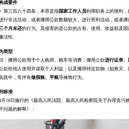
构成要件
》第三百八十四条，本罪是指
国家工作人员
利用职务上的便利，
进行非法活动，或者挪用公款数额较大、进行营利活动，或者挪
三个月未还
的行为。其侵害的是公款的占有、使用、收益权及国
廉洁性。
为类型
括：挪用公款用于个人购房、购车等消费；挪用公款
进行证券、
公款给他人使用并谋取个人利益；以及挪用特定款物（如救灾、
实践中，常伴有
做假账、平账
等掩饰行为。
刑标准
6年4月18日施行的《最高人民法院、最高人民检察院关于办理贪污
干问题的解释》：