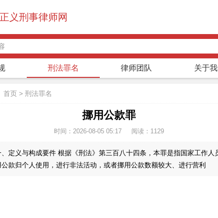
正义刑事律师网
规
刑法罪名
律师团队
关于我
：
首页
>
刑法罪名
挪用公款罪
时间：2026-08-05 05:17
阅读：
1129
一、定义与构成要件 根据《刑法》第三百八十四条，本罪是指国家工作人
用公款归个人使用，进行非法活动，或者挪用公款数额较大、进行营利