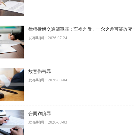
：①数额较大（5万-200万）：处五年以下有期徒刑或拘役；②
以上）：处五年以上有期徒刑；③数额特别巨大（造成重大损失等
律师拆解交通肇事罪：车祸之后，一念之差可能改变
或无期徒刑。挪用用于救灾等特定款物的，从重处罚。
发布时间：2026-07-24
践中的争议与出罪情形
于
“归个人使用”
的认定，以及挪用公款罪与
挪用资金罪
（主体不
罪或轻判情形包括：挪用公款用于
单位事务
（非个人使用）；在
故意伤害罪
无严重情节，可不认为是犯罪；以及能够证明
无非法占有目的
（
发布时间：2026-08-04
是量刑关键。
例
局局长挪用公款案中，其将上千万元社保基金挪用给私营企业进
合同诈骗罪
利息。法院认定，其行为虽未直接用于个人消费，但实质是
利用
发布时间：2026-08-03
项最终流向私人企业，属于“归个人使用”，构成挪用公款罪，判